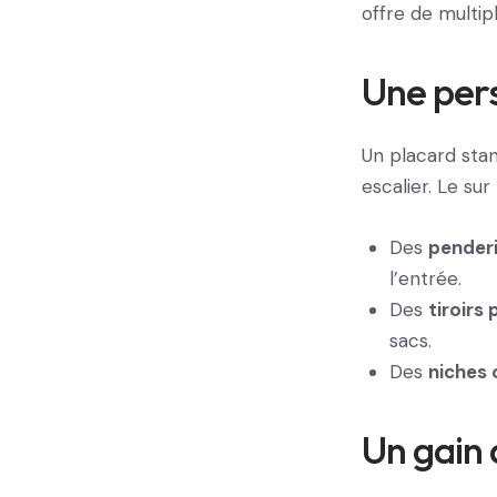
offre de multip
Une pers
Un placard sta
escalier. Le su
Des
penderi
l’entrée.
Des
tiroirs
sacs.
Des
niches 
Un gain 