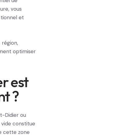
ntiel de
ure, vous
tionnel et
 région,
ment optimiser
er est
nt ?
t-Didier ou
 vide constitue
de cette zone