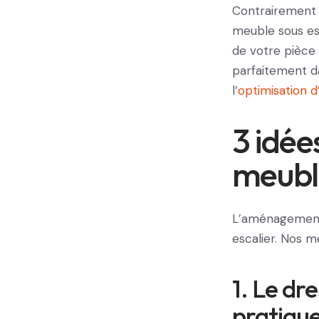
Contrairement à
meuble sous esc
de votre pièce 
parfaitement d
l’
optimisation d
3 idée
meuble
L’aménagement 
escalier. Nos 
1. Le dre
pratiqu