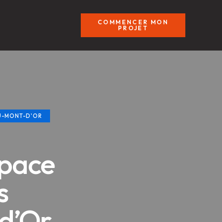
COMMENCER MON
PROJET
AU-MONT-D'OR
space
s
 d’Or