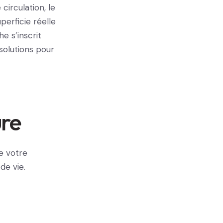
circulation, le
perficie réelle
e s’inscrit
solutions pour
ure
e votre
de vie.
-