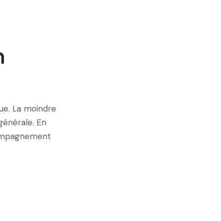
n
que. La moindre
générale. En
ccompagnement