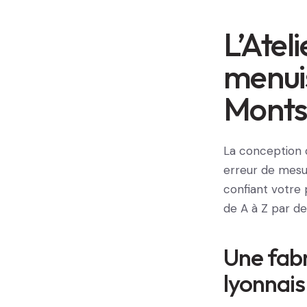
L’Atel
menuis
Monts
La conception d
erreur de mesur
confiant votre
de A à Z par de
Une fabr
lyonnais