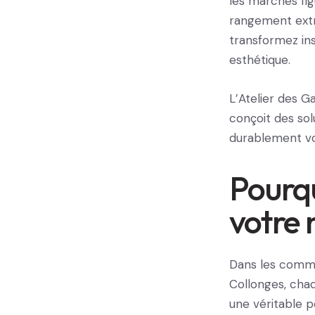
les marches fig
rangement extra
transformez in
esthétique.
L’Atelier des G
conçoit des so
durablement vo
Pourqu
votre 
Dans les commu
Collonges, chaq
une véritable p