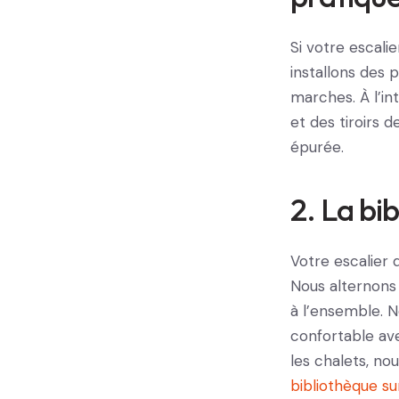
Si votre escalie
installons des 
marches. À l’in
et des tiroirs 
épurée.
2. La bi
Votre escalier 
Nous alternons
à l’ensemble. 
confortable av
les chalets, no
bibliothèque s