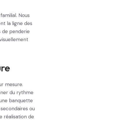
familial. Nous
nt la ligne des
s de penderie
 visuellement
ure
ur mesure.
onner du rythme
 une banquette
 secondaires ou
e réalisation de