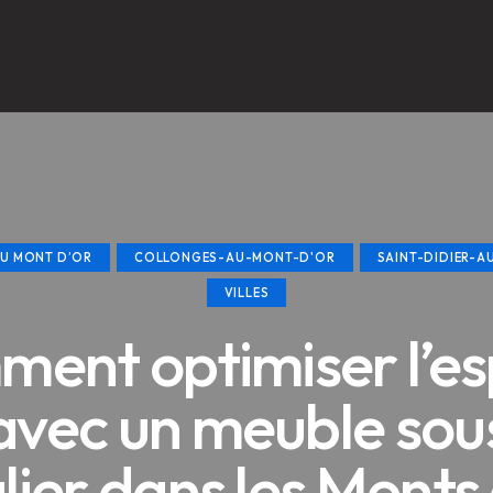
U MONT D’OR
COLLONGES-AU-MONT-D'OR
SAINT-DIDIER-
VILLES
ent optimiser l’e
avec un meuble sou
lier dans les Monts