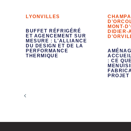
LYON
VILLES
CHAMPA
D’OR
CO
MONT-D
BUFFET RÉFRIGÉRÉ
DIDIER-
ET AGENCEMENT SUR
D'OR
VIL
MESURE : L’ALLIANCE
DU DESIGN ET DE LA
PERFORMANCE
AMÉNAG
THERMIQUE
ACCUEI
: CE QU
MENUIS
FABRIC
PROJET 