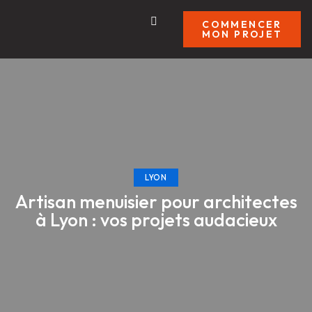
COMMENCER
MON PROJET
LYON
Artisan menuisier pour architectes
à Lyon : vos projets audacieux