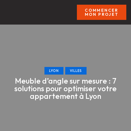
COMMENCER
MON PROJET
LYON
VILLES
Meuble d’angle sur mesure : 7
solutions pour optimiser votre
appartement à Lyon