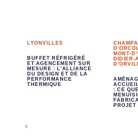
LYON
VILLES
CHAMPA
D’OR
CO
MONT-D
BUFFET RÉFRIGÉRÉ
DIDIER-
ET AGENCEMENT SUR
D'OR
VIL
MESURE : L’ALLIANCE
DU DESIGN ET DE LA
PERFORMANCE
AMÉNAG
THERMIQUE
ACCUEI
: CE QU
MENUIS
FABRIC
PROJET 