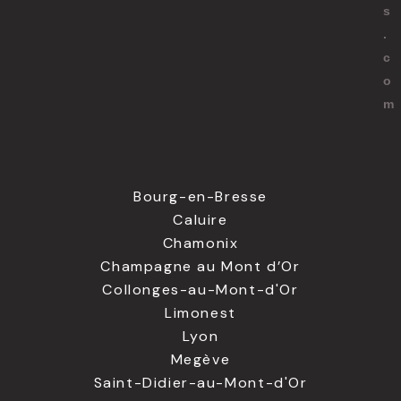
s
.
c
o
m
Bourg-en-Bresse
Caluire
Chamonix
Champagne au Mont d’Or
Collonges-au-Mont-d'Or
Limonest
Lyon
Megève
Saint-Didier-au-Mont-d'Or