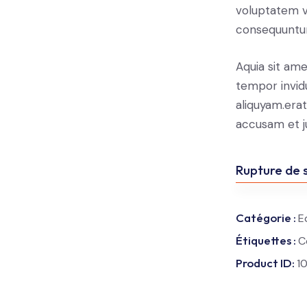
voluptatem vo
consequuntur
Aquia sit ame
tempor invid
aliquyam.erat
accusam et j
Rupture de 
Catégorie :
E
Étiquettes :
C
Product ID:
1