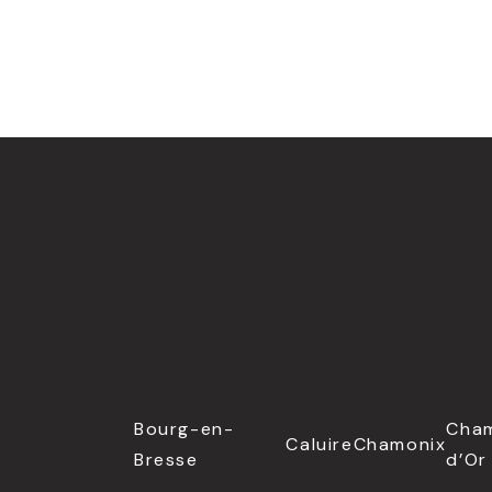
Bourg-en-
Cha
Caluire
Chamonix
Bresse
d’Or