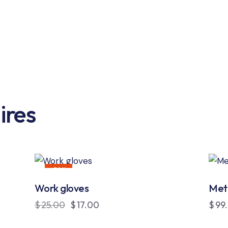
ires
-32%
Work gloves
Met
$
25.00
$
17.00
$
99