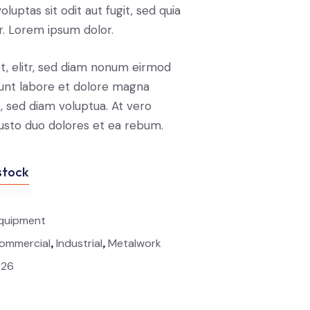
luptas sit odit aut fugit, sed quia
. Lorem ipsum dolor.
t, elitr, sed diam nonum eirmod
unt labore et dolore magna
, sed diam voluptua. At vero
usto duo dolores et ea rebum.
stock
quipment
,
,
ommercial
Industrial
Metalwork
026