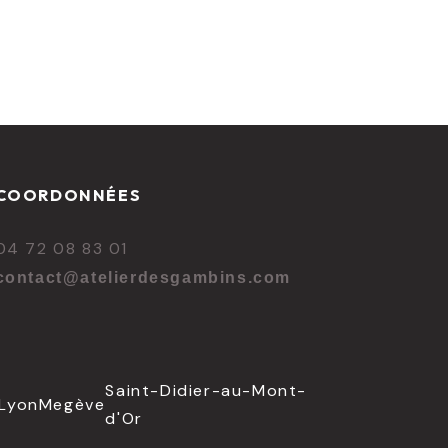
COORDONNÉES
04 72 08 83 01
contact@atelierdesgambins.com
Saint-Didier-au-Mont-
Lyon
Megève
d'Or