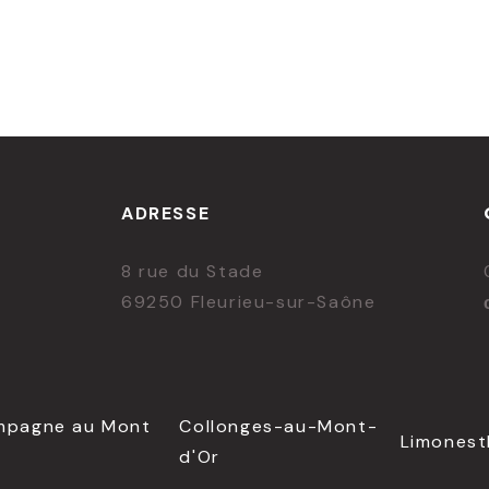
ADRESSE
8 rue du Stade
69250 Fleurieu-sur-Saône
mpagne au Mont
Collonges-au-Mont-
Limonest
d'Or