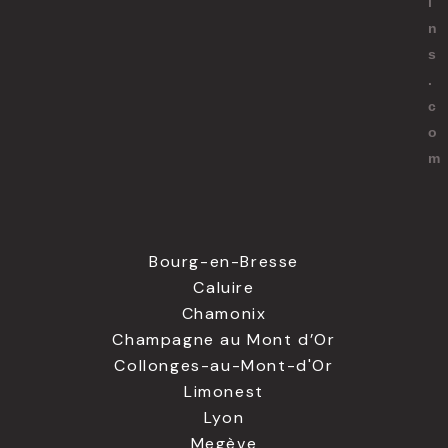
i
n
s
.
c
o
m
Bourg-en-Bresse
Caluire
Chamonix
Champagne au Mont d’Or
Collonges-au-Mont-d'Or
Limonest
Lyon
Megève