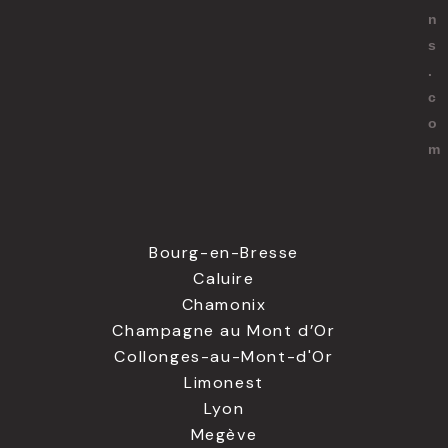
n
s
.
c
o
m
Bourg-en-Bresse
Caluire
Chamonix
Champagne au Mont d’Or
Collonges-au-Mont-d'Or
Limonest
Lyon
Megève