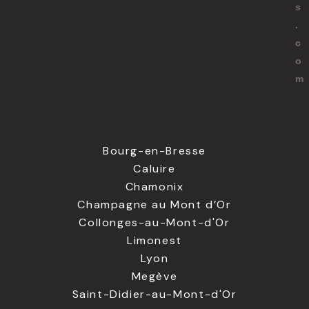
s
.
c
o
m
Bourg-en-Bresse
Caluire
Chamonix
Champagne au Mont d’Or
Collonges-au-Mont-d'Or
Limonest
Lyon
Megève
Saint-Didier-au-Mont-d'Or