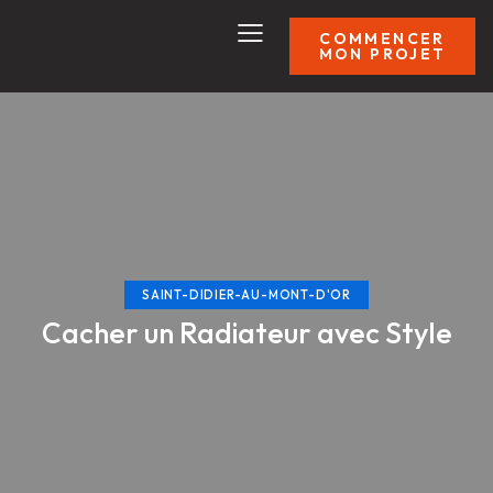
COMMENCER
MON PROJET
SAINT-DIDIER-AU-MONT-D'OR
Cacher un Radiateur avec Style