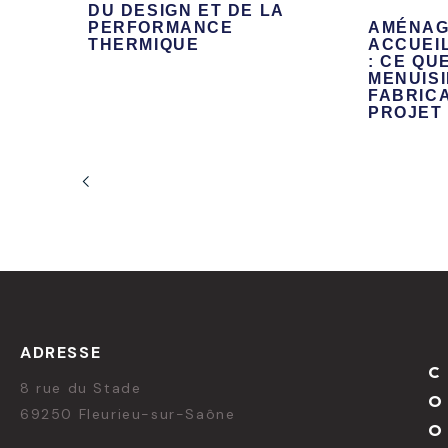
DU DESIGN ET DE LA
PERFORMANCE
AMÉNAG
THERMIQUE
ACCUEI
: CE QU
MENUIS
FABRIC
PROJET 
ADRESSE
C
8 rue du Stade
O
69250 Fleurieu-sur-Saône
O