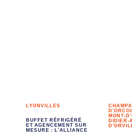
LYON
VILLES
CHAMPA
D’OR
CO
MONT-D
BUFFET RÉFRIGÉRÉ
DIDIER-
ET AGENCEMENT SUR
D'OR
VIL
MESURE : L’ALLIANCE